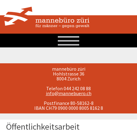
mannebüro züri
Hohlstrasse 36
8004 Zürich
Telefon 044 242 08 88
info@mannebuero.ch
Postfinance 80-58162-8
IBAN CH79 0900 0000 8005 8162 8
Öffentlichkeitsarbeit