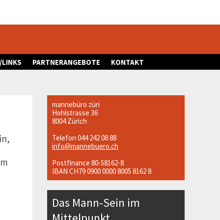
/LINKS
PARTNERANGEBOTE
KONTAKT
mannebüro züri
Hohlstrasse 36
8004 Zürich
in,
Telefon 044 242 08 88
info@mannebuero.ch
im
Postfinance 80-58162-8
IBAN CH79 0900 0000 8005 8162 8
Das Mann-Sein im
Mittelpunkt