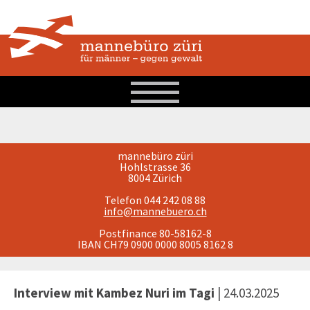
mannebüro züri
Hohlstrasse 36
8004 Zürich
Telefon 044 242 08 88
info@mannebuero.ch
Postfinance 80-58162-8
IBAN CH79 0900 0000 8005 8162 8
Interview mit Kambez Nuri im Tagi
| 24.03.2025