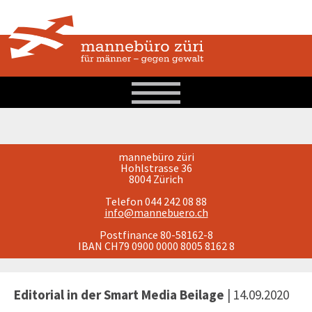
mannebüro züri
Hohlstrasse 36
8004 Zürich
Telefon 044 242 08 88
info@mannebuero.ch
Postfinance 80-58162-8
IBAN CH79 0900 0000 8005 8162 8
Editorial in der Smart Media Beilage
| 14.09.2020