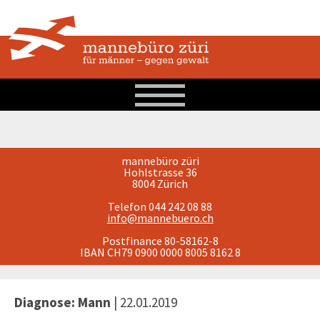
mannebüro züri
Hohlstrasse 36
8004 Zürich
Telefon 044 242 08 88
info@mannebuero.ch
Postfinance 80-58162-8
IBAN CH79 0900 0000 8005 8162 8
Diagnose: Mann
| 22.01.2019