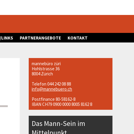
/LINKS
PARTNERANGEBOTE
KONTAKT
mannebüro züri
Hohlstrasse 36
8004 Zürich
Telefon 044 242 08 88
info@mannebuero.ch
Postfinance 80-58162-8
IBAN CH79 0900 0000 8005 8162 8
Das Mann-Sein im
Mittelpunkt