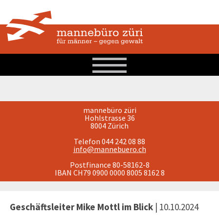
mannebüro züri
Hohlstrasse 36
8004 Zürich
Telefon 044 242 08 88
info@mannebuero.ch
Postfinance 80-58162-8
IBAN CH79 0900 0000 8005 8162 8
Geschäftsleiter Mike Mottl im Blick
| 10.10.2024