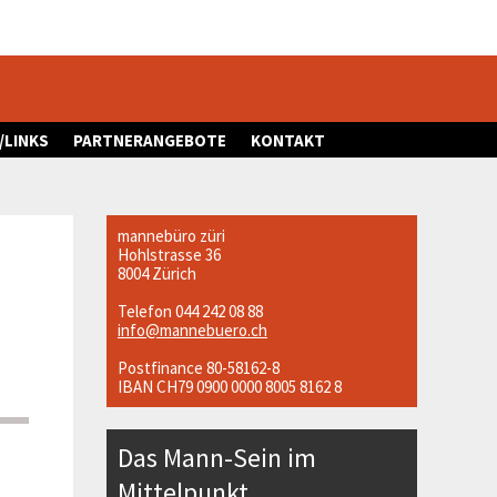
/LINKS
PARTNERANGEBOTE
KONTAKT
mannebüro züri
Hohlstrasse 36
8004 Zürich
Telefon 044 242 08 88
info@mannebuero.ch
Postfinance 80-58162-8
IBAN CH79 0900 0000 8005 8162 8
Das Mann-Sein im
Mittelpunkt