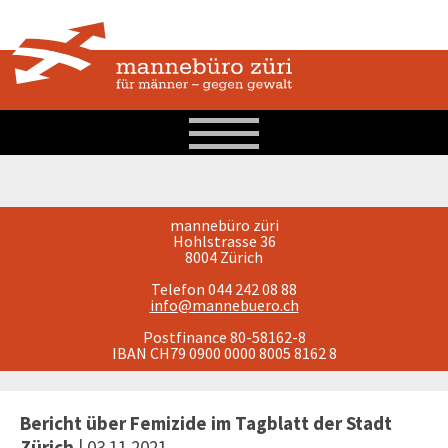
mannebüro züri
Hohlstrasse 36
8004 Zürich
Telefon 044 242 08 88
info@mannebuero.ch
Postfinance 80-58162-8
IBAN CH79 0900 0000 8005 8162 8
Bericht über Femizide im Tagblatt der Stadt
Zürich
| 03.11.2021