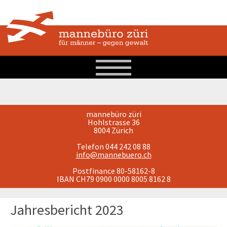
mannebüro züri
Hohlstrasse 36
8004 Zürich
Telefon 044 242 08 88
info@mannebuero.ch
Postfinance 80-58162-8
IBAN CH79 0900 0000 8005 8162 8
Jahresbericht 2023