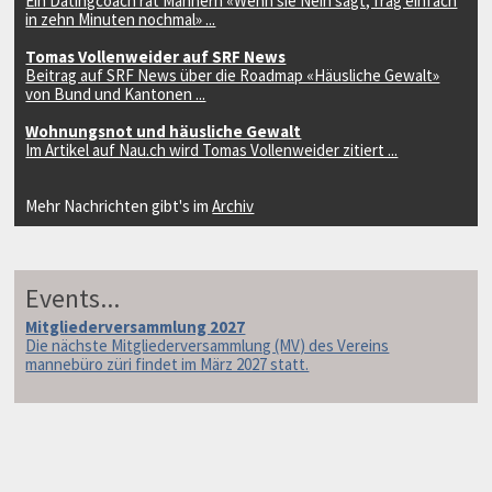
Ein Datingcoach rät Männern «Wenn sie Nein sagt, frag einfach
in zehn Minuten nochmal» ...
Tomas Vollenweider auf SRF News
Beitrag auf SRF News über die Roadmap «Häusliche Gewalt»
von Bund und Kantonen ...
Wohnungsnot und häusliche Gewalt
Im Artikel auf Nau.ch wird Tomas Vollenweider zitiert ...
Mehr Nachrichten gibt's im
Archiv
Events...
Mitgliederversammlung 2027
Die nächste Mitgliederversammlung (MV) des Vereins
mannebüro züri findet im März 2027 statt.