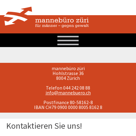
mannebüro züri
Hohlstrasse 36
8004 Zürich
Telefon 044 242 08 88
info@mannebuero.ch
Postfinance 80-58162-8
IBAN CH79 0900 0000 8005 8162 8
Kontaktieren Sie uns!